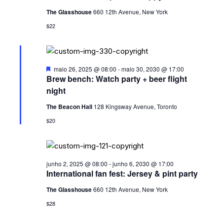
I
A
a
The Glasshouse
660 12th Avenue, New York
S
V
.
$22
U
E
A
G
L
D
maio 26, 2025 @ 08:00
-
maio 30, 2030 @ 17:00
A
E
e
Brew bench: Watch party + beer flight
s
V
Ç
night
t
E
a
Ã
The Beacon Hall
128 Kingsway Avenue, Toronto
c
N
a
$20
O
d
T
o
D
O
E
junho 2, 2025 @ 08:00
-
junho 6, 2030 @ 17:00
International fan fest: Jersey & pint party
V
I
The Glasshouse
660 12th Avenue, New York
$28
S