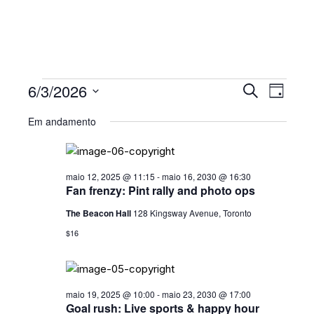
EVENTOS
P
N
6/3/2026
P
D
A
r
E
FOR
S
i
o
Em andamento
V
a
e
S
c
JUNHO
E
l
u
Q
r
e
G
3,
a
c
maio 12, 2025 @ 11:15
-
maio 16, 2030 @ 16:30
U
A
r
Fan frenzy: Pint rally and photo ops
2026
i
Ç
I
e
o
The Beacon Hall
128 Kingsway Avenue, Toronto
v
Ã
S
n
e
$16
O
n
e
A
t
D
a
o
E
d
O
s
a
maio 19, 2025 @ 10:00
-
maio 23, 2030 @ 17:00
N
V
Goal rush: Live sports & happy hour
t