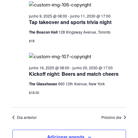
U
A
junho 9, 2025 @ 08:00
-
junho 11, 2030 @ 17:00
Tap takeover and sports trivia night
I
The Beacon Hall
128 Kingsway Avenue, Toronto
S
$18
D
E
E
junho 16, 2025 @ 08:00
-
junho 20, 2030 @ 17:00
Kickoff night: Beers and match cheers
V
The Glasshouse
660 12th Avenue, New York
E
$18.00
N
T
O
Dia anterior
Próximo dia
S
Adicionar agenda