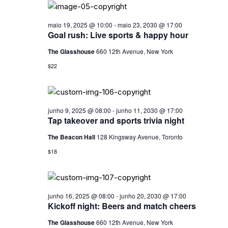
D
a
o
E
d
O
s
a
maio 19, 2025 @ 10:00
-
maio 23, 2030 @ 17:00
N
V
Goal rush: Live sports & happy hour
t
I
A
a
The Glasshouse
660 12th Avenue, New York
S
V
.
$22
U
E
A
G
L
junho 9, 2025 @ 08:00
-
junho 11, 2030 @ 17:00
A
E
Tap takeover and sports trivia night
V
Ç
The Beacon Hall
128 Kingsway Avenue, Toronto
E
Ã
$18
N
O
T
D
O
junho 16, 2025 @ 08:00
-
junho 20, 2030 @ 17:00
E
Kickoff night: Beers and match cheers
V
The Glasshouse
660 12th Avenue, New York