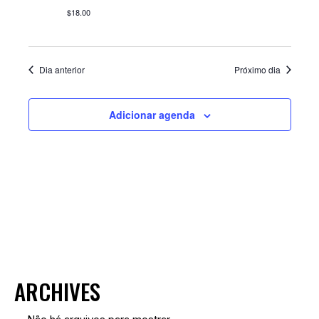
I
$18.00
S
U
Dia anterior
Próximo dia
A
I
Adicionar agenda
S
D
E
E
V
E
N
ARCHIVES
T