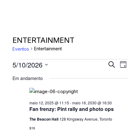
ENTERTAINMENT
Entertainment
Eventos
EVENTOS
P
N
5/10/2026
P
D
A
r
FOR
E
S
i
o
Em andamento
V
a
e
MAIO
S
c
E
l
u
10,
Q
r
e
G
a
2026
c
maio 12, 2025 @ 11:15
-
maio 16, 2030 @ 16:30
U
A
r
Fan frenzy: Pint rally and photo ops
i
Ç
I
e
o
The Beacon Hall
128 Kingsway Avenue, Toronto
v
Ã
S
n
e
$16
O
n
e
A
t