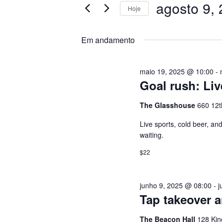
i
AGOSTO
S
agosto 9,
Hoje
t
S
e
9,
Q
e
Em andamento
a
l
p
2026
U
e
a
maio 19, 2025 @ 10:00
-
c
l
I
Goal rush: Li
i
a
o
v
The Glasshouse
660 12t
S
n
r
Live sports, cold beer, a
e
a
A
waiting.
a
-
$22
d
c
E
a
h
t
a
N
junho 9, 2025 @ 08:00
-
j
a
v
Tap takeover a
.
e
A
The Beacon Hall
128 Kin
.