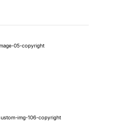
E
G
A
Ç
Ã
O
D
O
V
I
S