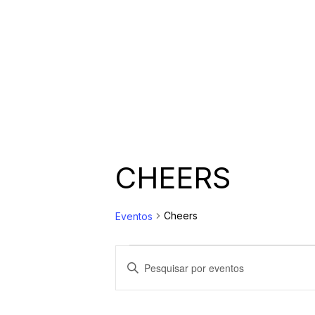
CHEERS
Cheers
Eventos
EVENTOS
P
D
i
FOR
E
g