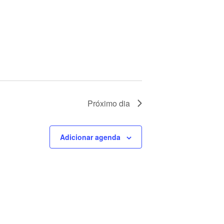
U
A
L
E
V
E
Próximo dia
N
T
Adicionar agenda
O