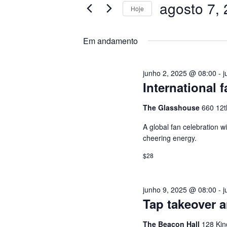
i
AGOSTO
S
agosto 7,
Hoje
t
S
e
7,
Q
e
Em andamento
a
l
p
2026
U
e
a
junho 2, 2025 @ 08:00
-
j
c
l
I
International f
i
a
o
v
The Glasshouse
660 12t
S
n
r
A global fan celebration w
e
a
A
cheering energy.
a
-
$28
d
c
E
a
h
t
a
N
junho 9, 2025 @ 08:00
-
j
a
v
Tap takeover a
.
e
A
The Beacon Hall
128 Kin
.