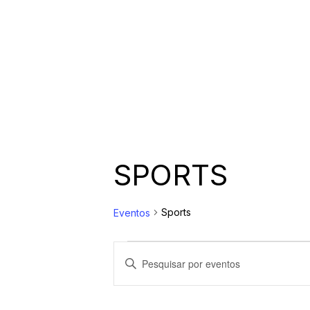
SPORTS
Sports
Eventos
EVENTOS
P
D
i
FOR
E
g