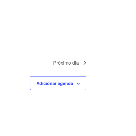
U
A
L
E
V
E
Próximo dia
N
T
Adicionar agenda
O