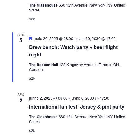
I
A
The Glasshouse
660 12th Avenue, New York, NY, United
a
States
S
V
.
$22
U
E
A
G
SEX
L
D
maio 26, 2025 @ 08:00
-
maio 30, 2030 @ 17:00
5
e
A
E
Brew bench: Watch party + beer flight
s
t
night
V
Ç
a
E
c
The Beacon Hall
128 Kingsway Avenue, Toronto, ON,
Ã
a
Canada
N
d
O
o
$20
T
D
O
SEX
E
junho 2, 2025 @ 08:00
-
junho 6, 2030 @ 17:00
5
International fan fest: Jersey & pint party
V
The Glasshouse
660 12th Avenue, New York, NY, United
I
States
S
$28