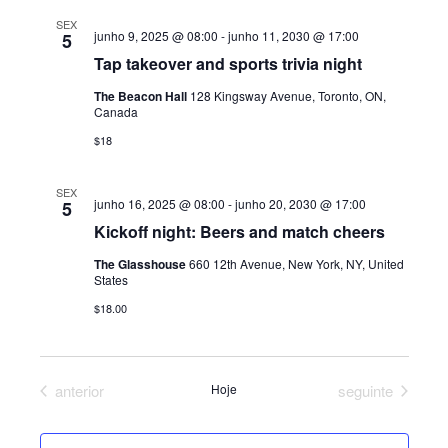
U
SEX
junho 9, 2025 @ 08:00
-
junho 11, 2030 @ 17:00
5
A
Tap takeover and sports trivia night
I
The Beacon Hall
128 Kingsway Avenue, Toronto, ON,
S
Canada
D
$18
E
SEX
junho 16, 2025 @ 08:00
-
junho 20, 2030 @ 17:00
5
E
Kickoff night: Beers and match cheers
V
The Glasshouse
660 12th Avenue, New York, NY, United
E
States
$18.00
N
T
O
Eventos
Eventos
anterior
Hoje
seguinte
S