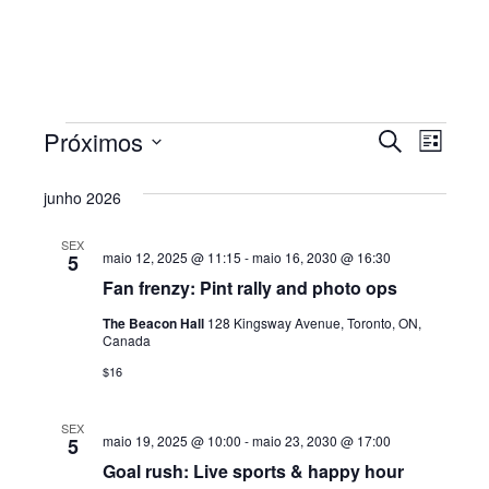
EVENTOS
P
N
Próximos
P
L
A
r
E
S
i
o
V
s
e
junho 2026
S
c
t
E
l
u
a
Q
SEX
r
e
G
maio 12, 2025 @ 11:15
-
maio 16, 2030 @ 16:30
5
a
c
U
A
Fan frenzy: Pint rally and photo ops
r
i
Ç
I
e
The Beacon Hall
128 Kingsway Avenue, Toronto, ON,
o
v
Canada
Ã
S
n
e
$16
O
n
e
A
t
D
a
o
E
SEX
d
O
maio 19, 2025 @ 10:00
-
maio 23, 2030 @ 17:00
5
s
a
N
V
Goal rush: Live sports & happy hour
t