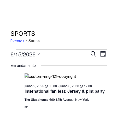
SPORTS
Sports
Eventos
EVENTOS
P
N
6/15/2026
P
D
A
r
FOR
E
S
i
o
Em andamento
V
a
e
JUNHO
S
c
E
l
u
15,
Q
r
e
G
a
2026
c
junho 2, 2025 @ 08:00
-
junho 6, 2030 @ 17:00
U
A
r
International fan fest: Jersey & pint party
i
Ç
I
e
o
The Glasshouse
660 12th Avenue, New York
v
Ã
S
n
e
$28
O
n
e
A
t