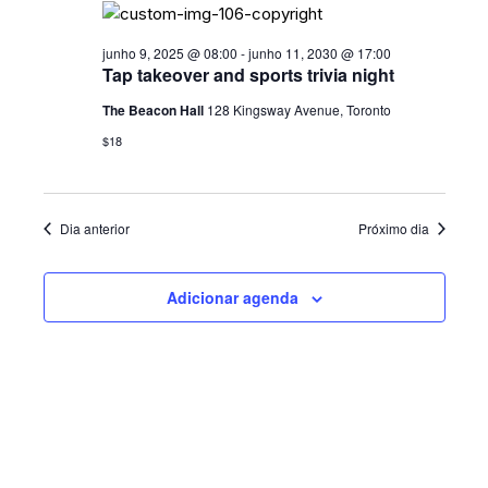
D
a
o
E
d
O
s
a
junho 9, 2025 @ 08:00
-
junho 11, 2030 @ 17:00
N
V
Tap takeover and sports trivia night
t
I
A
a
The Beacon Hall
128 Kingsway Avenue, Toronto
S
V
.
$18
U
E
A
G
L
Dia anterior
Próximo dia
A
E
V
Ç
Adicionar agenda
E
Ã
N
O
T
D
O
E
V