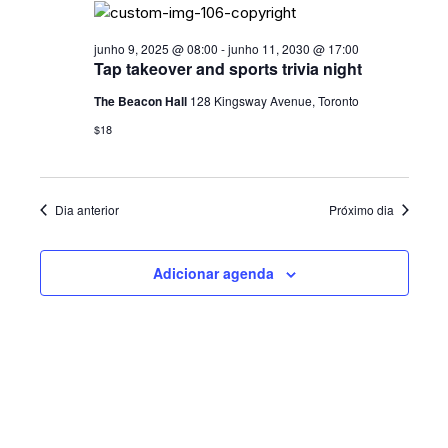
D
a
o
E
d
O
s
a
junho 9, 2025 @ 08:00
-
junho 11, 2030 @ 17:00
N
V
Tap takeover and sports trivia night
t
I
A
a
The Beacon Hall
128 Kingsway Avenue, Toronto
S
V
.
$18
U
E
A
G
L
Dia anterior
Próximo dia
A
E
V
Ç
Adicionar agenda
E
Ã
N
O
T
D
O
E
V