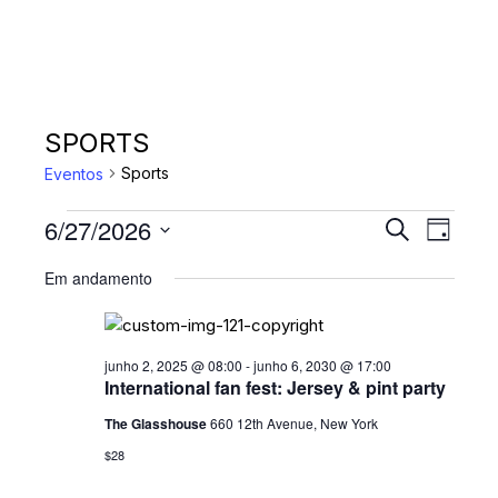
SPORTS
Sports
Eventos
EVENTOS
P
N
6/27/2026
P
D
A
r
FOR
E
S
i
o
Em andamento
V
a
e
JUNHO
S
c
E
l
u
27,
Q
r
e
G
a
2026
c
junho 2, 2025 @ 08:00
-
junho 6, 2030 @ 17:00
U
A
r
International fan fest: Jersey & pint party
i
Ç
I
e
o
The Glasshouse
660 12th Avenue, New York
v
Ã
S
n
e
$28
O
n
e
A
t